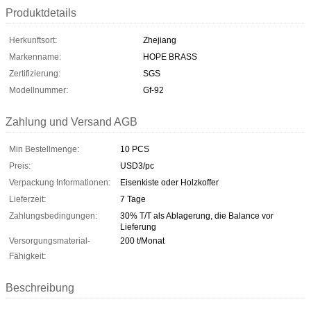
Produktdetails
Herkunftsort:
Zhejiang
Markenname:
HOPE BRASS
Zertifizierung:
SGS
Modellnummer:
Gf-92
Zahlung und Versand AGB
Min Bestellmenge:
10 PCS
Preis:
USD3/pc
Verpackung Informationen:
Eisenkiste oder Holzkoffer
Lieferzeit:
7 Tage
Zahlungsbedingungen:
30% T/T als Ablagerung, die Balance vor
Lieferung
Versorgungsmaterial-
200 t/Monat
Fähigkeit:
Beschreibung