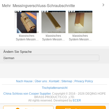
Messingverschluss-Schraubschnitte
Mehr
Ausgang
Dekoratives
Sicheres
Sicheres
Spezi
Extrusion
klassisches
klassisches
klassisches
entwor
essing
System Messing
System Messing-
System Messing-
Zylinderve
ss und
Türschlösser und
Türschlösser und
Türversperrspindeln
 Profile
Schlüssel mit
-Schlüssel mit
mit
Extrudierverfahren
Extrudierverfahren
Extrudierverfahren
Ändern Sie Sprache
German
Nach Hause
|
Über uns
|
Kontakt
|
Sitemap
|
Privacy Policy
Tischplattenansicht
China Schloss von Cooper Supplier.
Copyright © 2016 - 2026 DEQING HOPE
BRASS PRODUCTS CO. ,LTD.
All rights reserved. Developed by
ECER