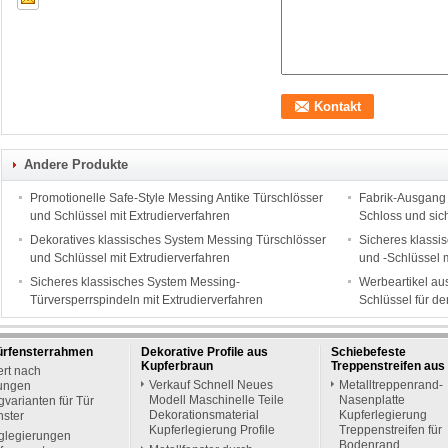
Andere Produkte
Promotionelle Safe-Style Messing Antike Türschlösser
Fabrik-Ausgang 
und Schlüssel mit Extrudierverfahren
Schloss und sich
Dekoratives klassisches System Messing Türschlösser
Sicheres klassi
und Schlüssel mit Extrudierverfahren
und -Schlüssel m
Sicheres klassisches System Messing-
Werbeartikel au
Türversperrspindeln mit Extrudierverfahren
Schlüssel für de
ürfensterrahmen
Dekorative Profile aus
Schiebefeste
Kupferbraun
Treppenstreifen aus
ert nach
Verkauf Schnell Neues
Metalltreppenrand-
ungen
Modell Maschinelle Teile
Nasenplatte
varianten für Tür
Dekorationsmaterial
Kupferlegierung
nster
Kupferlegierung Profile
Treppenstreifen für
glegierungen
Bodenrand