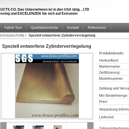
S CO. Das Unternehmen ist in den USA tätig. , LTD
 Messing und EXCELENZEN Sie sich auf Extrusion
Fabrik Tour
Qualitätskontrolle
Kontakt
Referenzen
Schraubschnitte
Speziell entworfene Zylinderverriegelung
Speziell entworfene Zylinderverriegelung
Produktdetails:
Herkunftsort:
Markenname:
Zertifizierung:
Modellnummer:
Zahlung und Vers
Min Bestellmenge:
Preis:
Verpackung Inform
Lieferzeit:
Zahlungsbedingun