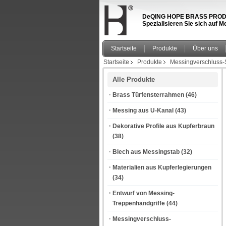
DeQING HOPE BRASS PRODUCT
Spezialisieren Sie sich auf
Startseite
Produkte
Über uns
Startseite
Produkte
Messingverschluss-
Alle Produkte
Brass Türfensterrahmen
(46)
Messing aus U-Kanal
(43)
Dekorative Profile aus Kupferbraun
(38)
Blech aus Messingstab
(32)
Materialien aus Kupferlegierungen
(34)
Entwurf von Messing-
Treppenhandgriffe
(44)
Messingverschluss-