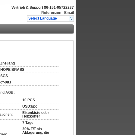
Vertrieb & Support
86-151-05722237
Referenzen
-
Email
Select Language
Zhejiang
HOPE BRASS
SGS
gf-083
and AGB:
10 PCS
USD3/pc
Eisenkiste oder
ationen:
Holzkoffer
7 Tage
30% T/T als
Ablagerung, die
gen: