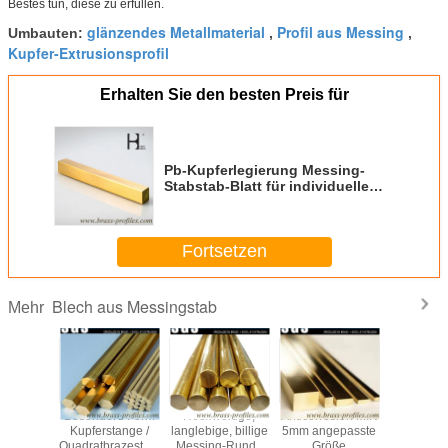
Bestes tun, diese zu erfüllen.
glänzendes Metallmaterial
Profil aus Messing
Umbauten:
,
,
Kupfer-Extrusionsprofil
Erhalten Sie den besten Preis für
Pb-Kupferlegierung Messing-
Stabstab-Blatt für individuelle
Anwendungen
Fortsetzen
Blech aus Messingstab
Mehr
dene
Besondere Form
Hochwertige,
Anticorrosion MIN
Ausrüstun
ialien
Kupferstange /
langlebige, billige
5mm angepasste
Messingsta
streifen
Quadratbrazestange
Messing-Runde
Größe
Leuch