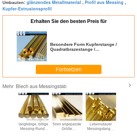
glänzendes Metallmaterial
Profil aus Messing
Umbauten:
,
,
Kupfer-Extrusionsprofil
Erhalten Sie den besten Preis für
Besondere Form Kupferstange /
Quadratbrazestange /
Kupferrunderstange
Fortsetzen
Blech aus Messingstab
Mehr
dene
Hochwertige,
Anticorrosion MIN
Lange
Ausrüstun
ialien
langlebige, billige
5mm angepasste
Lebensdauer
Messingsta
streifen
Messing-Runde
Größe
Messingstange /
Leuch
e C3800
für Größen von 5
quadratische
Kupferstreifen in
Messin