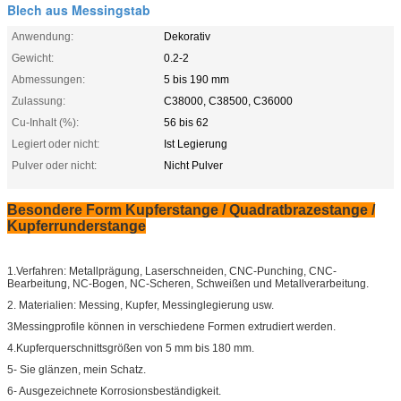
Blech aus Messingstab
Anwendung:
Dekorativ
Gewicht:
0.2-2
Abmessungen:
5 bis 190 mm
Zulassung:
C38000, C38500, C36000
Cu-Inhalt (%):
56 bis 62
Legiert oder nicht:
Ist Legierung
Pulver oder nicht:
Nicht Pulver
Besondere Form Kupferstange / Quadratbrazestange /
Kupferrunderstange
1.Verfahren: Metallprägung, Laserschneiden, CNC-Punching, CNC-
Bearbeitung, NC-Bogen, NC-Scheren, Schweißen und Metallverarbeitung.
2. Materialien: Messing, Kupfer, Messinglegierung usw.
3Messingprofile können in verschiedene Formen extrudiert werden.
4.Kupferquerschnittsgrößen von 5 mm bis 180 mm.
5- Sie glänzen, mein Schatz.
6- Ausgezeichnete Korrosionsbeständigkeit.