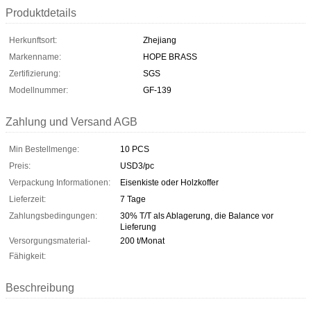
Produktdetails
Herkunftsort:
Zhejiang
Markenname:
HOPE BRASS
Zertifizierung:
SGS
Modellnummer:
GF-139
Zahlung und Versand AGB
Min Bestellmenge:
10 PCS
Preis:
USD3/pc
Verpackung Informationen:
Eisenkiste oder Holzkoffer
Lieferzeit:
7 Tage
Zahlungsbedingungen:
30% T/T als Ablagerung, die Balance vor
Lieferung
Versorgungsmaterial-
200 t/Monat
Fähigkeit:
Beschreibung