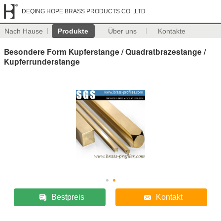
DEQING HOPE BRASS PRODUCTS CO. ,LTD
Nach Hause
Produkte
Über uns
Kontakte
Besondere Form Kupferstange / Quadratbrazestange /
Kupferrunderstange
Bestpreis
Kontakt