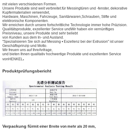
mit vielen verschiedenen Formen.
Unsere Produkte sind weit verbreitet.
für Messingtüren und -fenster, dekorative
Kupfermaterialien verwendet,
Hardware, Maschinen, Fahrzeuge, Sanitärwaren,
Schrauben, Stifte und
elektronische Komponenten.
Wir erreichen durch unsere fortschrittliche Technologie immer hohe Präzision.
Qualitätsprodukte, exzellenter Service und
Wir haben ein vernünftiges
Preisniveau, unsere Produkte sind sehr beliebt
von Kunden aus dem In- und Ausland.
"Spezialisieren Sie sich auf Messing • Exzellenz bei der Extrusion" ist unser
Geschäftsprinzip und Motto.
Wir freuen uns auf Ihre
Anfrage,
und bieten Ihnen qualitativ hochwertige Produkte und exzellenten Service
.
von
HENKEL
Produktprüfungsbericht
Verpackung für
mit einer Breite von mehr als 20 mm,