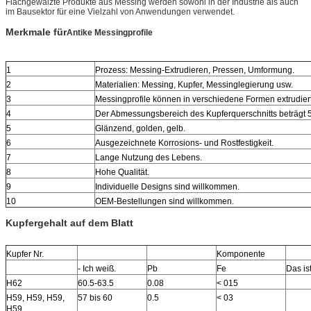
Flachgewalzte Produkte aus Messing werden sowohl in der Industrie als auch
im Bausektor für eine Vielzahl von Anwendungen verwendet.
Merkmale für
Antike Messingprofile
1
Prozess: Messing-Extrudieren, Pressen, Umformung.
2
Materialien: Messing, Kupfer, Messinglegierung usw.
3
Messingprofile können in verschiedene Formen extrudier
4
Der Abmessungsbereich des Kupferquerschnitts beträgt
5
Glänzend, golden, gelb.
6
Ausgezeichnete Korrosions- und Rostfestigkeit.
7
Lange Nutzung des Lebens.
8
Hohe Qualität.
9
Individuelle Designs sind willkommen.
10
OEM-Bestellungen sind willkommen.
Kupfergehalt auf dem Blatt
Kupfer Nr.
Komponente
- Ich weiß.
Pb
Fe
Das ist
H62
60.5-63.5
0.08
< 015
H59, H59, H59,
57 bis 60
0.5
< 03
H59,