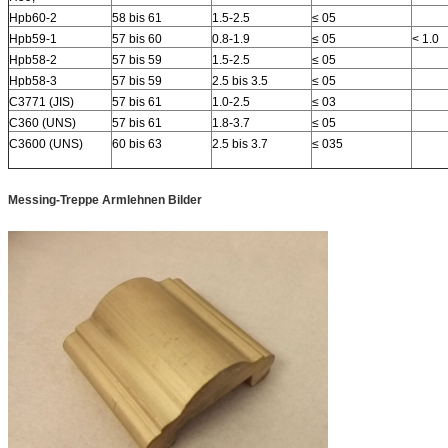
Hpb60-2
58 bis 61
1.5-2.5
≤ 05
Hpb59-1
57 bis 60
0.8-1.9
≤ 05
< 1.0
Hpb58-2
57 bis 59
1.5-2.5
≤ 05
Hpb58-3
57 bis 59
2.5 bis 3.5
≤ 05
C3771 (JIS)
57 bis 61
1.0-2.5
≤ 03
C360 (UNS)
57 bis 61
1.8-3.7
≤ 05
C3600 (UNS)
60 bis 63
2.5 bis 3.7
≤ 035
Messing-Treppe Armlehnen Bilder