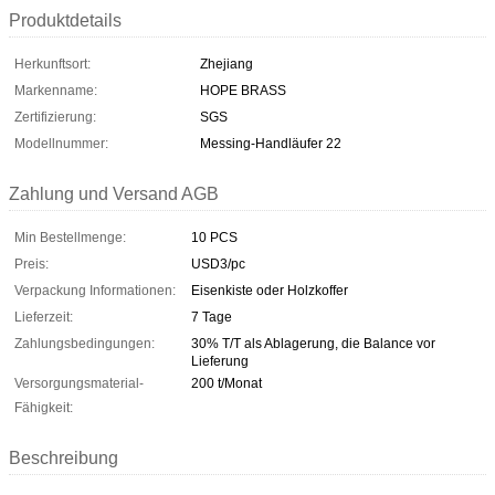
Produktdetails
Herkunftsort:
Zhejiang
Markenname:
HOPE BRASS
Zertifizierung:
SGS
Modellnummer:
Messing-Handläufer 22
Zahlung und Versand AGB
Min Bestellmenge:
10 PCS
Preis:
USD3/pc
Verpackung Informationen:
Eisenkiste oder Holzkoffer
Lieferzeit:
7 Tage
Zahlungsbedingungen:
30% T/T als Ablagerung, die Balance vor
Lieferung
Versorgungsmaterial-
200 t/Monat
Fähigkeit:
Beschreibung