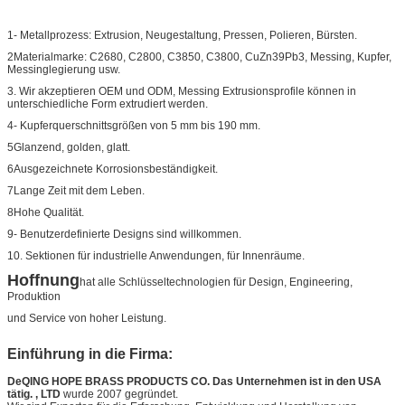
1- Metallprozess: Extrusion, Neugestaltung, Pressen, Polieren, Bürsten.
2Materialmarke: C2680, C2800, C3850, C3800, CuZn39Pb3, Messing, Kupfer,
Messinglegierung usw.
3. Wir akzeptieren OEM und ODM, Messing Extrusionsprofile können in
unterschiedliche Form extrudiert werden.
4- Kupferquerschnittsgrößen von 5 mm bis 190 mm.
5Glanzend, golden, glatt.
6Ausgezeichnete Korrosionsbeständigkeit.
7Lange Zeit mit dem Leben.
8Hohe Qualität.
9- Benutzerdefinierte Designs sind willkommen.
10. Sektionen für industrielle Anwendungen, für Innenräume.
Hoffnung
hat alle Schlüsseltechnologien für Design, Engineering,
Produktion
und Service von hoher Leistung.
Einführung in die Firma:
DeQING HOPE BRASS PRODUCTS CO. Das Unternehmen ist in den USA
tätig. , LTD
wurde 2007 gegründet.