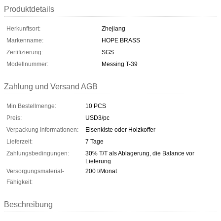
Produktdetails
Herkunftsort:
Zhejiang
Markenname:
HOPE BRASS
Zertifizierung:
SGS
Modellnummer:
Messing T-39
Zahlung und Versand AGB
Min Bestellmenge:
10 PCS
Preis:
USD3/pc
Verpackung Informationen:
Eisenkiste oder Holzkoffer
Lieferzeit:
7 Tage
Zahlungsbedingungen:
30% T/T als Ablagerung, die Balance vor
Lieferung
Versorgungsmaterial-
200 t/Monat
Fähigkeit:
Beschreibung