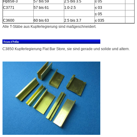
Hpb58-3
57 bis 59
2.5 bis 3.5
≤ 05
C3771
57 bis 61
1.0-2.5
≤ 03
≤ 05
C3600
60 bis 63
2.5 bis 3.7
≤ 035
Alle T-Stäbe aus Kupferlegierung sind maßgeschneidert.
C3850 Kupferlegierung Flat Bar Store, sie sind gerade und solide und altern.