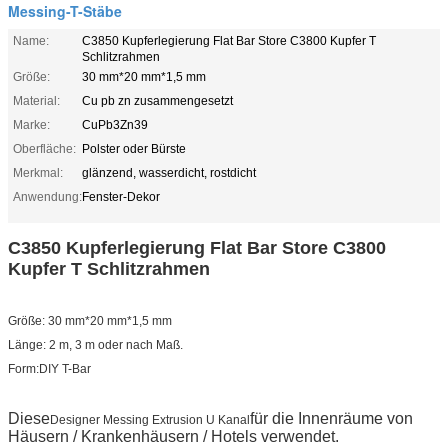
Messing-T-Stäbe
Name:
C3850 Kupferlegierung Flat Bar Store C3800 Kupfer T
Schlitzrahmen
Größe:
30 mm*20 mm*1,5 mm
Material:
Cu pb zn zusammengesetzt
Marke:
CuPb3Zn39
Oberfläche:
Polster oder Bürste
Merkmal:
glänzend, wasserdicht, rostdicht
Anwendung:
Fenster-Dekor
C3850 Kupferlegierung Flat Bar Store C3800
Kupfer T Schlitzrahmen
Größe: 30 mm*20 mm*1,5 mm
Länge: 2 m, 3 m oder nach Maß.
Form:DIY T-Bar
Diese
für die Innenräume von
Designer Messing Extrusion U Kanal
Häusern / Krankenhäusern / Hotels verwendet.