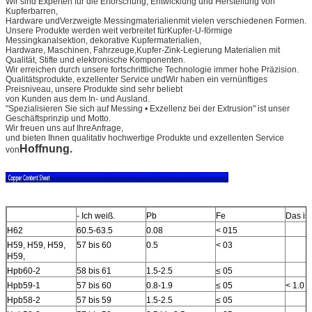
Wir sind Experten für die Erforschung, Entwicklung und Herstellung von
Kupferbarren,
Hardware und
Verzweigte Messingmaterialien
mit vielen verschiedenen Formen.
Unsere Produkte werden weit verbreitet für
Kupfer-U-förmige
Messingkanalsektion
, dekorative Kupfermaterialien,
Hardware, Maschinen, Fahrzeuge,
Kupfer-Zink-Legierung Materialien mit
Qualität
, Stifte und elektronische Komponenten.
Wir erreichen durch unsere fortschrittliche Technologie immer hohe Präzision.
Qualitätsprodukte, exzellenter Service und
Wir haben ein vernünftiges
Preisniveau, unsere Produkte sind sehr beliebt
von Kunden aus dem In- und Ausland.
"Spezialisieren Sie sich auf Messing • Exzellenz bei der Extrusion" ist unser
Geschäftsprinzip und Motto.
Wir freuen uns auf Ihre
Anfrage,
und bieten Ihnen qualitativ hochwertige Produkte und exzellenten Service
Hoffnung.
von
- Ich weiß.
Pb
Fe
Das ist
H62
60.5-63.5
0.08
< 015
H59, H59, H59,
57 bis 60
0.5
< 03
H59,
Hpb60-2
58 bis 61
1.5-2.5
≤ 05
Hpb59-1
57 bis 60
0.8-1.9
≤ 05
< 1.0
Hpb58-2
57 bis 59
1.5-2.5
≤ 05