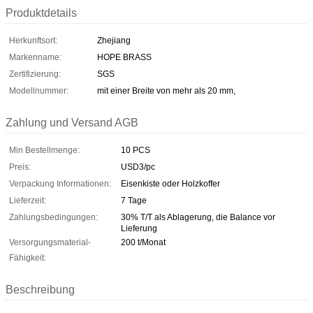
Produktdetails
Herkunftsort:
Zhejiang
Markenname:
HOPE BRASS
Zertifizierung:
SGS
Modellnummer:
mit einer Breite von mehr als 20 mm,
Zahlung und Versand AGB
Min Bestellmenge:
10 PCS
Preis:
USD3/pc
Verpackung Informationen:
Eisenkiste oder Holzkoffer
Lieferzeit:
7 Tage
Zahlungsbedingungen:
30% T/T als Ablagerung, die Balance vor
Lieferung
Versorgungsmaterial-
200 t/Monat
Fähigkeit:
Beschreibung