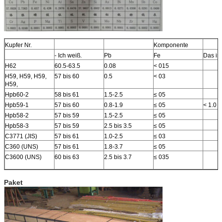
Kupfer Nr.
Komponente
- Ich weiß.
Pb
Fe
Das ist
H62
60.5-63.5
0.08
< 015
H59, H59, H59,
57 bis 60
0.5
< 03
H59,
Hpb60-2
58 bis 61
1.5-2.5
≤ 05
Hpb59-1
57 bis 60
0.8-1.9
≤ 05
< 1.0
Hpb58-2
57 bis 59
1.5-2.5
≤ 05
Hpb58-3
57 bis 59
2.5 bis 3.5
≤ 05
C3771 (JIS)
57 bis 61
1.0-2.5
≤ 03
C360 (UNS)
57 bis 61
1.8-3.7
≤ 05
C3600 (UNS)
60 bis 63
2.5 bis 3.7
≤ 035
Paket