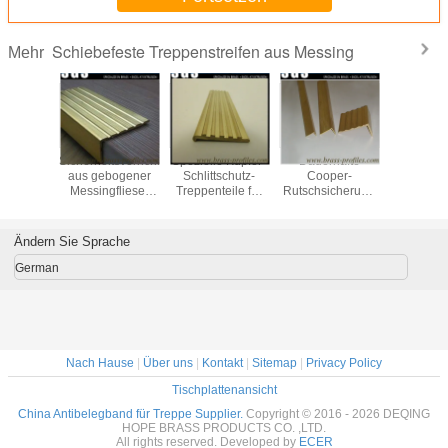
Schiebefeste Treppenstreifen aus Messing
Mehr
erendes
Sicherheitsvorrichtungen
Spezielle Kupfer-
Dauerhafte
Siche
tband aus
aus gebogener
Schlittschutz-
Cooper-
Dekoration
sser für
Messingfliese,
Treppenteile für
Rutschsicherung
aus Mes
pen /
Kupfer-
Hotels und
für Treppen für
rutschf
lächen
Rutschsicherung
Wohnzimmer
Universalböden
Treppenst
Kupfe
Ändern Sie Sprache
Treppenh
German
Nach Hause
|
Über uns
|
Kontakt
|
Sitemap
|
Privacy Policy
Tischplattenansicht
China Antibelegband für Treppe Supplier.
Copyright © 2016 - 2026 DEQING
HOPE BRASS PRODUCTS CO. ,LTD.
All rights reserved. Developed by
ECER