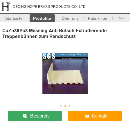
DEQING HOPE BRASS PRODUCTS CO. ,LTD
Startseite
Produkte
Über uns
Fabrik Tour
>>
CuZn39Pb3 Messing Anti-Rutsch Extrudierende
Treppenbühnen zum Randschutz
Bestpreis
Kontakt