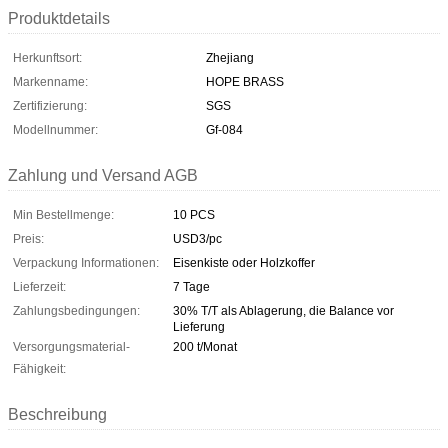
Produktdetails
Herkunftsort:
Zhejiang
Markenname:
HOPE BRASS
Zertifizierung:
SGS
Modellnummer:
Gf-084
Zahlung und Versand AGB
Min Bestellmenge:
10 PCS
Preis:
USD3/pc
Verpackung Informationen:
Eisenkiste oder Holzkoffer
Lieferzeit:
7 Tage
Zahlungsbedingungen:
30% T/T als Ablagerung, die Balance vor
Lieferung
Versorgungsmaterial-
200 t/Monat
Fähigkeit:
Beschreibung