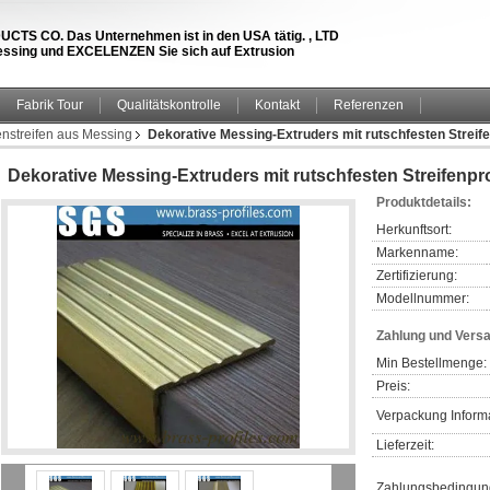
S CO. Das Unternehmen ist in den USA tätig. , LTD
 Messing und EXCELENZEN Sie sich auf Extrusion
Fabrik Tour
Qualitätskontrolle
Kontakt
Referenzen
nstreifen aus Messing
Dekorative Messing-Extruders mit rutschfesten Streife
Dekorative Messing-Extruders mit rutschfesten Streifenpro
Produktdetails:
Herkunftsort:
Markenname:
Zertifizierung:
Modellnummer:
Zahlung und Vers
Min Bestellmenge:
Preis:
Verpackung Inform
Lieferzeit:
Zahlungsbedingun