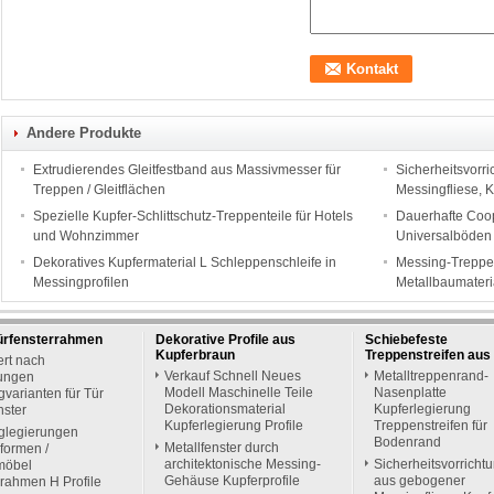
Andere Produkte
Extrudierendes Gleitfestband aus Massivmesser für
Sicherheitsvorr
Treppen / Gleitflächen
Messingfliese, 
Spezielle Kupfer-Schlittschutz-Treppenteile für Hotels
Dauerhafte Coop
und Wohnzimmer
Universalböden
Dekoratives Kupfermaterial L Schleppenschleife in
Messing-Treppen
Messingprofilen
Metallbaumateri
ürfensterrahmen
Dekorative Profile aus
Schiebefeste
Kupferbraun
Treppenstreifen aus
ert nach
Verkauf Schnell Neues
Metalltreppenrand-
ungen
Modell Maschinelle Teile
Nasenplatte
varianten für Tür
Dekorationsmaterial
Kupferlegierung
nster
Kupferlegierung Profile
Treppenstreifen für
glegierungen
Bodenrand
Metallfenster durch
formen /
architektonische Messing-
Sicherheitsvorricht
möbel
Gehäuse Kupferprofile
aus gebogener
rahmen H Profile