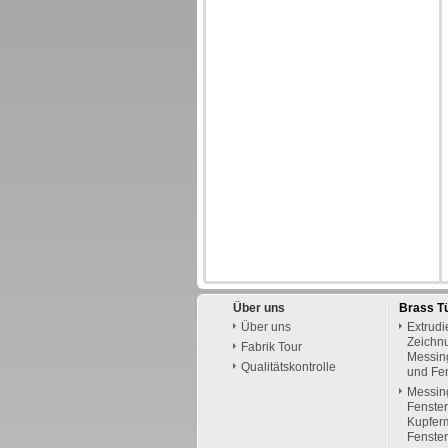
Über uns
Brass T
Über uns
Extrudi
Zeichn
Fabrik Tour
Messing
Qualitätskontrolle
und Fe
Messin
Fenster
Kupfer
Fenster