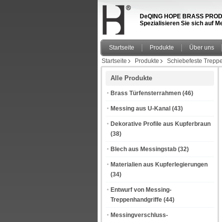
DeQING HOPE BRASS PRODUCT
Spezialisieren Sie sich auf
Startseite
Produkte
Über uns
Startseite
Produkte
Schiebefeste Treppe
Alle Produkte
Brass Türfensterrahmen
(46)
Messing aus U-Kanal
(43)
Dekorative Profile aus Kupferbraun
(38)
Blech aus Messingstab
(32)
Materialien aus Kupferlegierungen
(34)
Entwurf von Messing-
Treppenhandgriffe
(44)
Messingverschluss-