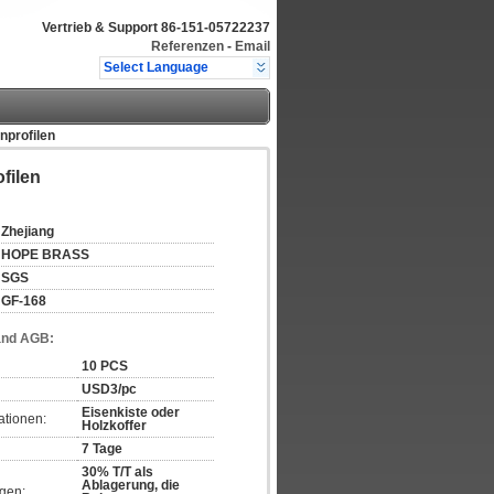
Vertrieb & Support
86-151-05722237
Referenzen
-
Email
Select Language
nprofilen
filen
Zhejiang
HOPE BRASS
SGS
GF-168
and AGB:
10 PCS
USD3/pc
Eisenkiste oder
ationen:
Holzkoffer
7 Tage
30% T/T als
Ablagerung, die
gen: