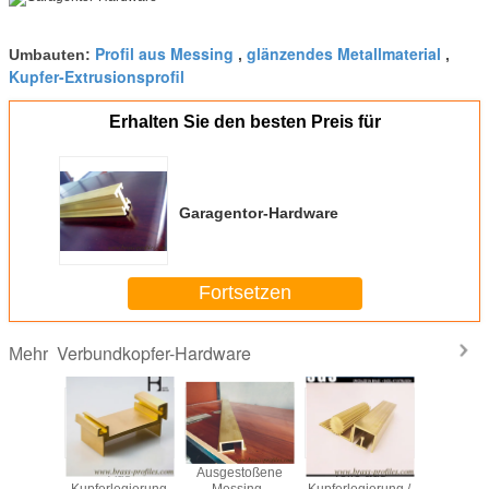
Profil aus Messing
glänzendes Metallmaterial
Umbauten:
,
,
Kupfer-Extrusionsprofil
Erhalten Sie den besten Preis für
Garagentor-Hardware
Fortsetzen
Verbundkopfer-Hardware
Mehr
gelb
Aus
Ausgestoßene
Teile aus
Anti-Korr
zende
Kupferlegierung
Messing-
Kupferlegierung /
und Bausto