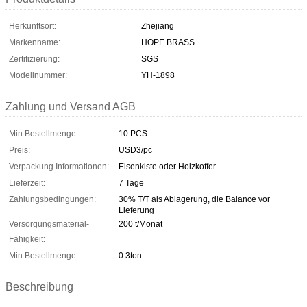
Herkunftsort:
Zhejiang
Markenname:
HOPE BRASS
Zertifizierung:
SGS
Modellnummer:
YH-1898
Zahlung und Versand AGB
Min Bestellmenge:
10 PCS
Preis:
USD3/pc
Verpackung Informationen:
Eisenkiste oder Holzkoffer
Lieferzeit:
7 Tage
Zahlungsbedingungen:
30% T/T als Ablagerung, die Balance vor
Lieferung
Versorgungsmaterial-
200 t/Monat
Fähigkeit:
Min Bestellmenge:
0.3ton
Beschreibung