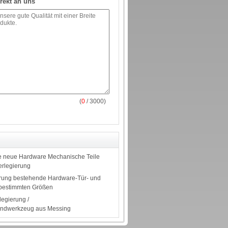
rekt an uns
(
0
/ 3000)
le neue Hardware Mechanische Teile
erlegierung
erung bestehende Hardware-Tür- und
t bestimmten Größen
legierung /
bundwerkzeug aus Messing