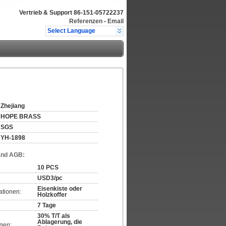
Vertrieb & Support
86-151-05722237
Referenzen
-
Email
Select Language
Zhejiang
HOPE BRASS
SGS
YH-1898
and AGB:
10 PCS
USD3/pc
Eisenkiste oder
ationen:
Holzkoffer
7 Tage
30% T/T als
Ablagerung, die
gen: