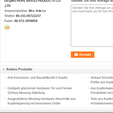
Senden Sie Ihre Anfrage di
DEQING HOPE BRASS PRODUCTS CO.
,LTD
Ansprechpartner:
Mrs. Ada Lv
Telefon:
86-151-05722237
Faxen:
86-572-3059856
Andere Produkte
Anti-Korrosions- und Baustoffprofil in Kupfer
Verkauf Schnel
Profile aus Kupf
Goldgelb glänzende Hardware Tür und Fenster
Aus Kupferlegi
Schloss Messing-Abteilung
Fensterteile mi
Ausgestoßene Messing-Hardware-Abschnitte aus
Teile aus Kupfer
Kupferlegierung mit besonderer Größe
Architekturver