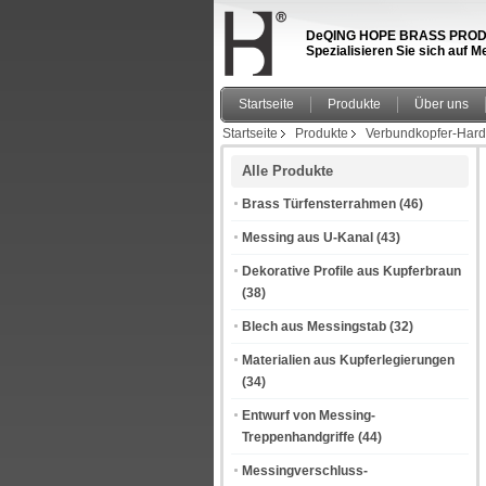
DeQING HOPE BRASS PRODUCT
Spezialisieren Sie sich auf
Startseite
Produkte
Über uns
Startseite
Produkte
Verbundkopfer-Har
Alle Produkte
Brass Türfensterrahmen
(46)
Messing aus U-Kanal
(43)
Dekorative Profile aus Kupferbraun
(38)
Blech aus Messingstab
(32)
Materialien aus Kupferlegierungen
(34)
Entwurf von Messing-
Treppenhandgriffe
(44)
Messingverschluss-