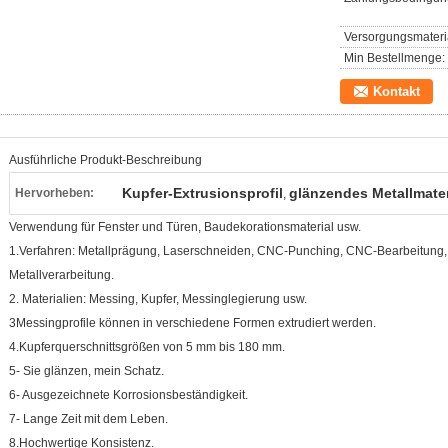
Versorgungsmateria
Min Bestellmenge:
Kontakt
Ausführliche Produkt-Beschreibung
Kupfer-Extrusionsprofil
glänzendes Metallmater
Hervorheben:
,
Verwendung für Fenster und Türen, Baudekorationsmaterial usw.
1.Verfahren: Metallprägung, Laserschneiden, CNC-Punching, CNC-Bearbeitun
Metallverarbeitung.
2. Materialien: Messing, Kupfer, Messinglegierung usw.
3Messingprofile können in verschiedene Formen extrudiert werden.
4.Kupferquerschnittsgrößen von 5 mm bis 180 mm.
5- Sie glänzen, mein Schatz.
6- Ausgezeichnete Korrosionsbeständigkeit.
7- Lange Zeit mit dem Leben.
8.Hochwertige Konsistenz.