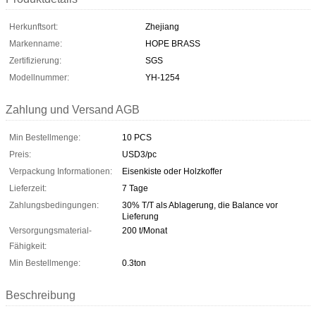
Herkunftsort:
Zhejiang
Markenname:
HOPE BRASS
Zertifizierung:
SGS
Modellnummer:
YH-1254
Zahlung und Versand AGB
Min Bestellmenge:
10 PCS
Preis:
USD3/pc
Verpackung Informationen:
Eisenkiste oder Holzkoffer
Lieferzeit:
7 Tage
Zahlungsbedingungen:
30% T/T als Ablagerung, die Balance vor
Lieferung
Versorgungsmaterial-
200 t/Monat
Fähigkeit:
Min Bestellmenge:
0.3ton
Beschreibung