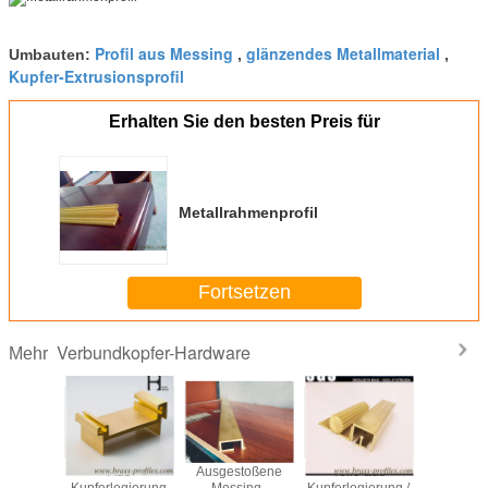
Profil aus Messing
glänzendes Metallmaterial
Umbauten:
,
,
Kupfer-Extrusionsprofil
Erhalten Sie den besten Preis für
Metallrahmenprofil
Fortsetzen
Verbundkopfer-Hardware
Mehr
gelb
Aus
Ausgestoßene
Teile aus
Anti-Korr
zende
Kupferlegierung
Messing-
Kupferlegierung /
und Bausto