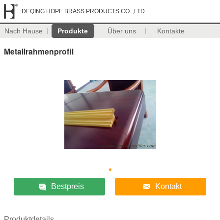
DEQING HOPE BRASS PRODUCTS CO. ,LTD
Nach Hause
Produkte
Über uns
Kontakte
Metallrahmenprofil
Bestpreis
Kontakt
Produktdetails