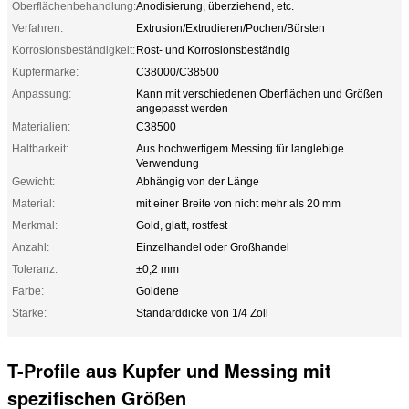
Oberflächenbehandlung:
Anodisierung, überziehend, etc.
Verfahren:
Extrusion/Extrudieren/Pochen/Bürsten
Korrosionsbeständigkeit:
Rost- und Korrosionsbeständig
Kupfermarke:
C38000/C38500
Anpassung:
Kann mit verschiedenen Oberflächen und Größen
angepasst werden
Materialien:
C38500
Haltbarkeit:
Aus hochwertigem Messing für langlebige
Verwendung
Gewicht:
Abhängig von der Länge
Material:
mit einer Breite von nicht mehr als 20 mm
Merkmal:
Gold, glatt, rostfest
Anzahl:
Einzelhandel oder Großhandel
Toleranz:
±0,2 mm
Farbe:
Goldene
Stärke:
Standarddicke von 1/4 Zoll
T-Profile aus Kupfer und Messing mit
spezifischen Größen