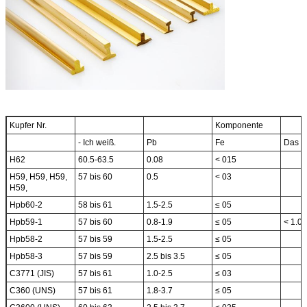
Kupfer Nr.
Komponente
- Ich weiß.
Pb
Fe
Das is
H62
60.5-63.5
0.08
< 015
H59, H59, H59,
57 bis 60
0.5
< 03
H59,
Hpb60-2
58 bis 61
1.5-2.5
≤ 05
Hpb59-1
57 bis 60
0.8-1.9
≤ 05
< 1.0
Hpb58-2
57 bis 59
1.5-2.5
≤ 05
Hpb58-3
57 bis 59
2.5 bis 3.5
≤ 05
C3771 (JIS)
57 bis 61
1.0-2.5
≤ 03
C360 (UNS)
57 bis 61
1.8-3.7
≤ 05