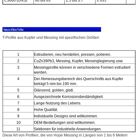
C3600 (UNS)
60 bis 63
2.5 bis 3.7
≤ 035
T-Profile aus Kupfer und Messing mit spezifischen Größen
1
Extrudieren, neu herstellen, pressen, polieren.
2
CuZn39Pb3, Messing, Kupfer, Messinglegierung usw.
3
Messingprofile können in verschiedene Formen extrudiert
werden.
4
Der Abmessungsbereich des Querschnitts aus Kupfer
beträgt 5 mm bis 190 mm.
5
Glänzend, golden, glatt.
6
Ausgezeichnete Korrosionsbeständigkeit.
7
Lange Nutzung des Lebens.
8
Hohe Qualität.
9
Individuelle Designs sind willkommen.
10
OEM-Bestellungen sind willkommen.
11
Sektionen für industrielle Anwendungen.
Diese Art von Profilen, die von Hope Messing in Längen von 1 bis 6 Metern