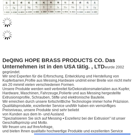
DeQING HOPE BRASS PRODUCTS CO. Das
Unternehmen ist in den USA tätig. , LTD
wurde 2002
gegründet.
Wir sind Experten für die Erforschung, Entwicklung und Herstellung von
Kupferbarren,
Profile aus Messing,
Hardware und
mit einer Breite von nicht mehr
als 20 mm
mit vielen verschiedenen Formen.
Unsere Produkte werden weit verbreitet für
Dekorationsmaterialien aus Kupfer,
Hardware, Maschinen, Fahrzeuge,
Polierte und aus Messing hergestellte
Extrusionsprofile
, Schrauben, Stifte und elektronische Bauteile.
Wir erreichen durch unsere fortschrittliche Technologie immer hohe Präzision.
Qualitätsprodukte, exzellenter Service und
Wir haben ein vernünftiges
Preisniveau, unsere Produkte sind sehr beliebt
von Kunden aus dem In- und Ausland.
"Spezialisieren Sie sich auf Messing • Exzellenz bei der Extrusion" ist unser
Geschäftsprinzip und Motto.
Wir freuen uns auf Ihre
Anfrage,
und bieten Ihnen qualitativ hochwertige Produkte und exzellenten Service