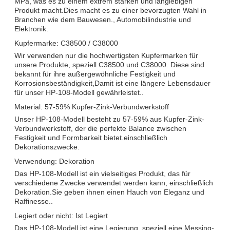
MPa, was es zu einem extrem starken und langlebigen
Produkt macht.Dies macht es zu einer bevorzugten Wahl in
Branchen wie dem Bauwesen., Automobilindustrie und
Elektronik.
Kupfermarke: C38500 / C38000
Wir verwenden nur die hochwertigsten Kupfermarken für
unsere Produkte, speziell C38500 und C38000. Diese sind
bekannt für ihre außergewöhnliche Festigkeit und
Korrosionsbeständigkeit,Damit ist eine längere Lebensdauer
für unser HP-108-Modell gewährleistet..
Material: 57-59% Kupfer-Zink-Verbundwerkstoff
Unser HP-108-Modell besteht zu 57-59% aus Kupfer-Zink-
Verbundwerkstoff, der die perfekte Balance zwischen
Festigkeit und Formbarkeit bietet.einschließlich
Dekorationszwecke.
Verwendung: Dekoration
Das HP-108-Modell ist ein vielseitiges Produkt, das für
verschiedene Zwecke verwendet werden kann, einschließlich
Dekoration.Sie geben ihnen einen Hauch von Eleganz und
Raffinesse..
Legiert oder nicht: Ist Legiert
Das HP-108-Modell ist eine Legierung, speziell eine Messing-