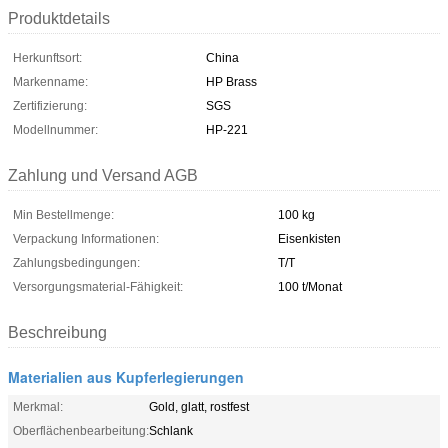
Produktdetails
Herkunftsort:
China
Markenname:
HP Brass
Zertifizierung:
SGS
Modellnummer:
HP-221
Zahlung und Versand AGB
Min Bestellmenge:
100 kg
Verpackung Informationen:
Eisenkisten
Zahlungsbedingungen:
T/T
Versorgungsmaterial-Fähigkeit:
100 t/Monat
Beschreibung
Materialien aus Kupferlegierungen
Merkmal:
Gold, glatt, rostfest
Oberflächenbearbeitung:
Schlank