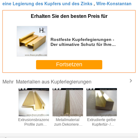
eine Legierung des Kupfers und des Zinks
Wire-Konstantan
,
Erhalten Sie den besten Preis für
Rostfeste Kupferlegierungen -
Der ultimative Schutz für Ihre
Produkte
Fortsetzen
Materialien aus Kupferlegierungen
Mehr
Fabrikpreise
C3604 Costom
C38500 Kupfer-
Messing C38500
H
Extrudierte gelbe
Kupferlegierung
Brass-Extrusions-
Hpb58 Fertigung
Ex
Kupfertür- /
Hardware Blei
Abschnitte aus
von Fenstern /
Fensterprofile
Messing
Metalllegierung
Kupfer-
Extrusionsprofile
für elektronische
Extrusionsbereich