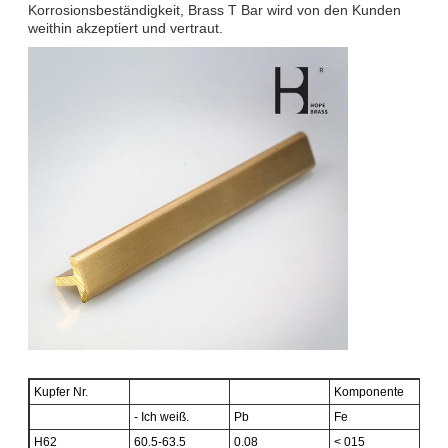
Korrosionsbeständigkeit, Brass T Bar wird von den Kunden
weithin akzeptiert und vertraut.
Kupfer Nr.
Komponente
- Ich weiß.
Pb
Fe
Da
H62
60.5-63.5
0.08
< 015