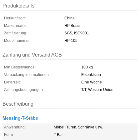
Produktdetails
Herkunftsort:
China
Markenname:
HP Brass
Zertifizierung:
SGS, ISO9001
Modellnummer:
HP-105
Zahlung und Versand AGB
Min Bestellmenge:
100 kg
Verpackung Informationen:
Eisenkisten
Lieferzeit:
Eine Woche
Zahlungsbedingungen:
T/T, Western Union
Beschreibung
Messing-T-Stäbe
Anwendung:
Möbel, Türen, Schränke usw.
Form:
T-Bar