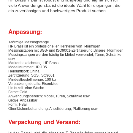
HP Brass T Bar ist robust und langlebig und eignet sich für
viele Anwendungen.Es ist die ideale Wahl für diejenigen, die
ein zuverlässiges und hochwertiges Produkt suchen.
Anpassung:
T-förmige Messingstange
HP Brass ist ein professioneller Hersteller von T-förmigen
Messingstäben mit SGS- und ISO9001-Zertifizierung.Unsere T-förmigen
Messingstangen werden häufig für Möbel verwendet, Türen, Schränke
usw.
Markenbezeichnung: HP Brass
Modellnummer: HP-105
Herkunftsort: China
Zertifizierung: SGS, ISO9001
Mindestbestellmenge: 100 kg
Verpackungsdetails: Eisenkiste
Lieferzeit: eine Woche
Farbe: Gold
Anwendungsbereich: Möbel, Türen, Schränke usw.
Größe: Anpassbar
Form: T-Bar
Oberflächenbehandlung: Anodisierung, Plattierung usw.
Verpackung und Versand: