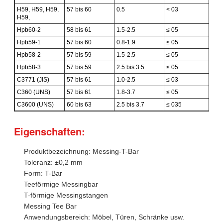
H59, H59, H59,
57 bis 60
0.5
< 03
H59,
Hpb60-2
58 bis 61
1.5-2.5
≤ 05
Hpb59-1
57 bis 60
0.8-1.9
≤ 05
< 
Hpb58-2
57 bis 59
1.5-2.5
≤ 05
Hpb58-3
57 bis 59
2.5 bis 3.5
≤ 05
C3771 (JIS)
57 bis 61
1.0-2.5
≤ 03
C360 (UNS)
57 bis 61
1.8-3.7
≤ 05
C3600 (UNS)
60 bis 63
2.5 bis 3.7
≤ 035
Eigenschaften:
Produktbezeichnung: Messing-T-Bar
Toleranz: ±0,2 mm
Form: T-Bar
Teeförmige Messingbar
T-förmige Messingstangen
Messing Tee Bar
Anwendungsbereich: Möbel, Türen, Schränke usw.