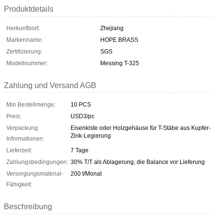
Produktdetails
Herkunftsort:
Zhejiang
Markenname:
HOPE BRASS
Zertifizierung:
SGS
Modellnummer:
Messing T-325
Zahlung und Versand AGB
Min Bestellmenge:
10 PCS
Preis:
USD3/pc
Verpackung
Eisenkiste oder Holzgehäuse für T-Stäbe aus Kupfer-
Zink-Legierung
Informationen:
Lieferzeit:
7 Tage
Zahlungsbedingungen:
30% T/T als Ablagerung, die Balance vor Lieferung
Versorgungsmaterial-
200 t/Monat
Fähigkeit:
Beschreibung