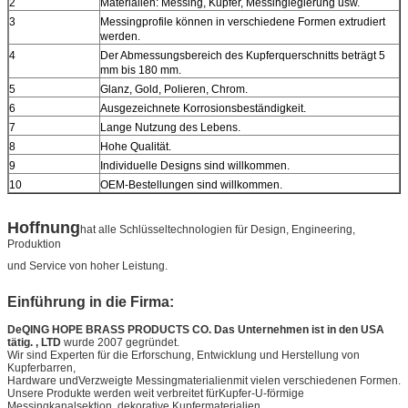
2
Materialien: Messing, Kupfer, Messinglegierung usw.
3
Messingprofile können in verschiedene Formen extrudiert
werden.
4
Der Abmessungsbereich des Kupferquerschnitts beträgt 5
mm bis 180 mm.
5
Glanz, Gold, Polieren, Chrom.
6
Ausgezeichnete Korrosionsbeständigkeit.
7
Lange Nutzung des Lebens.
8
Hohe Qualität.
9
Individuelle Designs sind willkommen.
10
OEM-Bestellungen sind willkommen.
Hoffnung
hat alle Schlüsseltechnologien für Design, Engineering,
Produktion
und Service von hoher Leistung.
Einführung in die Firma:
DeQING HOPE BRASS PRODUCTS CO. Das Unternehmen ist in den USA
tätig. , LTD
wurde 2007 gegründet.
Wir sind Experten für die Erforschung, Entwicklung und Herstellung von
Kupferbarren,
Hardware und
Verzweigte Messingmaterialien
mit vielen verschiedenen Formen.
Unsere Produkte werden weit verbreitet für
Kupfer-U-förmige
Messingkanalsektion
, dekorative Kupfermaterialien,