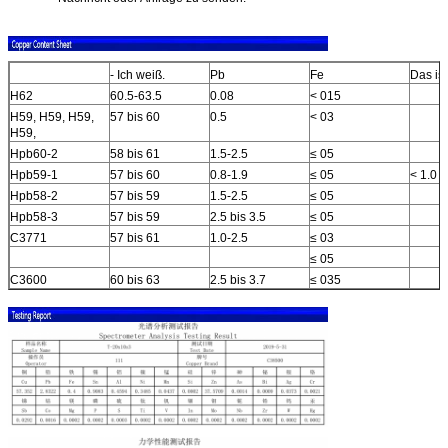
- Ich weiß.
Pb
Fe
Das ist
H62
60.5-63.5
0.08
< 015
H59, H59, H59,
57 bis 60
0.5
< 03
H59,
Hpb60-2
58 bis 61
1.5-2.5
≤ 05
Hpb59-1
57 bis 60
0.8-1.9
≤ 05
< 1.0
Hpb58-2
57 bis 59
1.5-2.5
≤ 05
Hpb58-3
57 bis 59
2.5 bis 3.5
≤ 05
C3771
57 bis 61
1.0-2.5
≤ 03
≤ 05
C3600
60 bis 63
2.5 bis 3.7
≤ 035