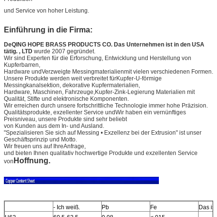
und Service von hoher Leistung.
Einführung in die Firma:
DeQING HOPE BRASS PRODUCTS CO. Das Unternehmen ist in den USA
tätig. , LTD
wurde 2007 gegründet.
Wir sind Experten für die Erforschung, Entwicklung und Herstellung von
Kupferbarren,
Hardware und
Verzweigte Messingmaterialien
mit vielen verschiedenen Formen.
Unsere Produkte werden weit verbreitet für
Kupfer-U-förmige
Messingkanalsektion
, dekorative Kupfermaterialien,
Hardware, Maschinen, Fahrzeuge,
Kupfer-Zink-Legierung Materialien mit
Qualität
, Stifte und elektronische Komponenten.
Wir erreichen durch unsere fortschrittliche Technologie immer hohe Präzision.
Qualitätsprodukte, exzellenter Service und
Wir haben ein vernünftiges
Preisniveau, unsere Produkte sind sehr beliebt
von Kunden aus dem In- und Ausland.
"Spezialisieren Sie sich auf Messing • Exzellenz bei der Extrusion" ist unser
Geschäftsprinzip und Motto.
Wir freuen uns auf Ihre
Anfrage,
und bieten Ihnen qualitativ hochwertige Produkte und exzellenten Service
Hoffnung.
von
- Ich weiß.
Pb
Fe
Das ist