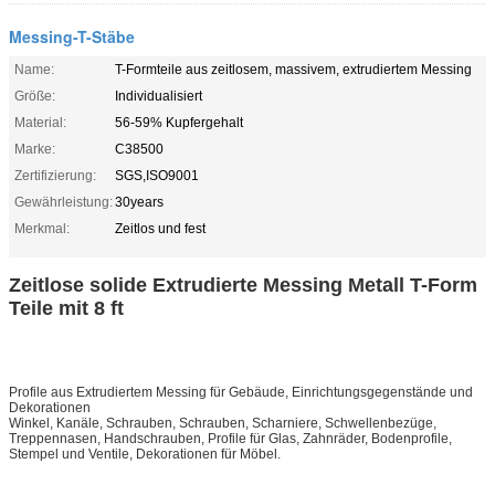
Messing-T-Stäbe
Name:
T-Formteile aus zeitlosem, massivem, extrudiertem Messing
Größe:
Individualisiert
Material:
56-59% Kupfergehalt
Marke:
C38500
Zertifizierung:
SGS,ISO9001
Gewährleistung:
30years
Merkmal:
Zeitlos und fest
Zeitlose solide Extrudierte Messing Metall T-Form
Teile mit 8 ft
Profile aus Extrudiertem Messing für Gebäude, Einrichtungsgegenstände und
Dekorationen
Winkel, Kanäle, Schrauben, Schrauben, Scharniere, Schwellenbezüge,
Treppennasen, Handschrauben, Profile für Glas, Zahnräder, Bodenprofile,
Stempel und Ventile, Dekorationen für Möbel.