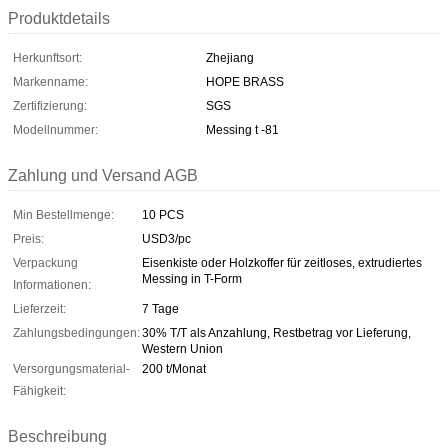
Produktdetails
Herkunftsort:
Zhejiang
Markenname:
HOPE BRASS
Zertifizierung:
SGS
Modellnummer:
Messing t -81
Zahlung und Versand AGB
Min Bestellmenge:
10 PCS
Preis:
USD3/pc
Verpackung
Eisenkiste oder Holzkoffer für zeitloses, extrudiertes
Messing in T-Form
Informationen:
Lieferzeit:
7 Tage
Zahlungsbedingungen:
30% T/T als Anzahlung, Restbetrag vor Lieferung,
Western Union
Versorgungsmaterial-
200 t/Monat
Fähigkeit:
Beschreibung