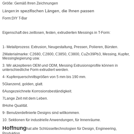
Größe: Gemäß Ihren Zeichnungen
in spezifischen Längen, die Ihnen passen
Längen:
Form:DIY T-Bar
Eigenschaft des zeitlosen, festen, extrudierten Messings in T-Form:
1- Metallprozess: Extrusion, Neugestaltung, Pressen, Polieren, Bürsten.
2Materialmarke: C2680, C2800, C3850, C3800, CuZn39Pb3, Messing, Kupfer,
Messinglegierung usw.
3. Wir akzeptieren OEM und ODM, Messing Extrusionsprofile können in
unterschiedliche Form extrudiert werden.
4- Kupferquerschnittsgrößen von 5 mm bis 190 mm.
5Glanzend, golden, glatt.
6Ausgezeichnete Korrosionsbeständigkeit.
7Lange Zeit mit dem Leben.
8Hohe Qualität.
9- Benutzerdefinierte Designs sind willkommen.
10. Sektionen für industrielle Anwendungen, für Innenräume.
Hoffnung
hat alle Schlüsseltechnologien für Design, Engineering,
Produktion