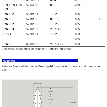
H62
60.5-63.5
0.08
< 015
H59, H59, H59,
57 bis 60
0.5
< 03
H59,
Hpb60-2
58 bis 61
1.5-2.5
≤ 05
Hpb59-1
57 bis 60
0.8-1.9
≤ 05
< 1.0
Hpb58-2
57 bis 59
1.5-2.5
≤ 05
Hpb58-3
57 bis 59
2.5 bis 3.5
≤ 05
C3771
57 bis 61
1.0-2.5
≤ 03
≤ 05
C3600
60 bis 63
2.5 bis 3.7
≤ 035
Zeitloses Extrudiertes Messing in T-Form ist individuell.
Zeitlose Massiv-Extrudierte Messing-T-Form, sie sind gerade und massiv und
altern.