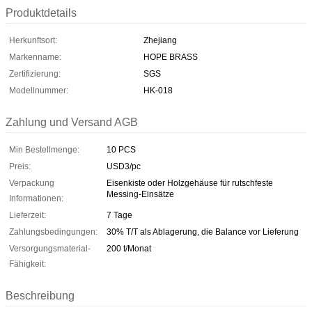
Produktdetails
Herkunftsort:
Zhejiang
Markenname:
HOPE BRASS
Zertifizierung:
SGS
Modellnummer:
HK-018
Zahlung und Versand AGB
Min Bestellmenge:
10 PCS
Preis:
USD3/pc
Verpackung
Eisenkiste oder Holzgehäuse für rutschfeste
Messing-Einsätze
Informationen:
Lieferzeit:
7 Tage
Zahlungsbedingungen:
30% T/T als Ablagerung, die Balance vor Lieferung
Versorgungsmaterial-
200 t/Monat
Fähigkeit:
Beschreibung