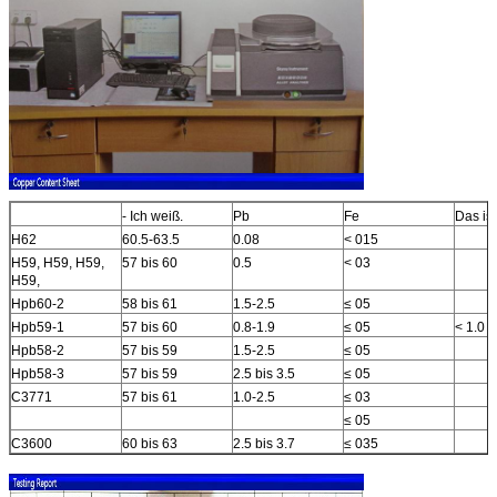
- Ich weiß.
Pb
Fe
Das ist
H62
60.5-63.5
0.08
< 015
H59, H59, H59,
57 bis 60
0.5
< 03
H59,
Hpb60-2
58 bis 61
1.5-2.5
≤ 05
Hpb59-1
57 bis 60
0.8-1.9
≤ 05
< 1.0
Hpb58-2
57 bis 59
1.5-2.5
≤ 05
Hpb58-3
57 bis 59
2.5 bis 3.5
≤ 05
C3771
57 bis 61
1.0-2.5
≤ 03
≤ 05
C3600
60 bis 63
2.5 bis 3.7
≤ 035