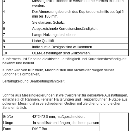
3
Messingprofile können in verschiedene Formen extrudiert
werden.
4
Der Abmessungsbereich des Kupferquerschnitts beträgt 5
mm bis 180 mm.
5
Sie glänzen, Schatz.
6
Ausgezeichnete Korrosionsbeständigkeit.
7
Lange Nutzung des Lebens.
8
Hohe Qualität.
9
Individuelle Designs sind willkommen.
10
OEM-Bestellungen sind willkommen.
Kupfermetall ist für seine elektrische Leitfähigkeit und Korrosionsbeständigkeit
bekannt und beliebt.
Kupfer wird von Künstlern, Maschinisten und Architekten wegen seiner
Schönheit, Formbarkeit,
Leitfähigkeit und Bearbeitungsfähigkeit.
Schritte aus Messinglegierungen
ist weit verbreitet für dekorative Ausstattungen,
einschließlich Rahmen, Fenster, Halterungen und Treppenbühnen.
T-Stäbe aus
poliertem Messing
ist in verschiedenen Größen mit gleicher und ungleicher
Seite erhältlich.
Größe
42*24*2,5 mm, maßgeschneidert
Länge
:
in spezifischen Längen, die Ihnen passen
Form
DIY T-Bar