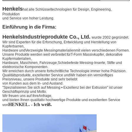
Henkels
hat alle Schlüsseltechnologien für Design, Engineering,
Produktion
und Service von hoher Leistung.
Einführung in die Firma:
Henkels
Industrieprodukte Co., Ltd.
wurde 2002 gegründet.
Wir sind Experten für die Erforschung, Entwicklung und Herstellung von
Kupferbarren,
Hardware und
Verzweigte Messingmaterialien
mit vielen verschiedenen Formen.
Unsere Produkte werden weit verbreitet für
T-Form Massivkupfer
, dekorative
Kupfermaterialien,
Hardware, Maschinen, Fahrzeuge,
Schiebefeste Messing-Inserte
, Stifte und
elektronische Komponenten.
Wir erreichen durch unsere fortschrittliche Technologie immer hohe Präzision.
Qualitätsprodukte, exzellenter Service und
Wir haben ein vernünftiges
Preisniveau, unsere Produkte sind sehr beliebt
von Kunden aus dem In- und Ausland.
"Spezialisieren Sie sich auf Messing • Exzellenz bei der Extrusion" ist unser
Geschäftsprinzip und Motto.
Wir freuen uns auf Ihre
Anfrage,
und bieten Ihnen qualitativ hochwertige Produkte und exzellenten Service
HENKEL. - Ich weiß.
von