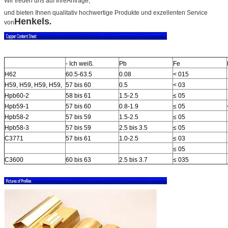
Wir freuen uns auf Ihre
Anfrage,
und bieten Ihnen qualitativ hochwertige Produkte und exzellenten Service
Henkels
.
von
- Ich weiß.
Pb
Fe
H62
60.5-63.5
0.08
< 015
H59, H59, H59, H59,
57 bis 60
0.5
< 03
Hpb60-2
58 bis 61
1.5-2.5
≤ 05
Hpb59-1
57 bis 60
0.8-1.9
≤ 05
Hpb58-2
57 bis 59
1.5-2.5
≤ 05
Hpb58-3
57 bis 59
2.5 bis 3.5
≤ 05
C3771
57 bis 61
1.0-2.5
≤ 03
≤ 05
C3600
60 bis 63
2.5 bis 3.7
≤ 035