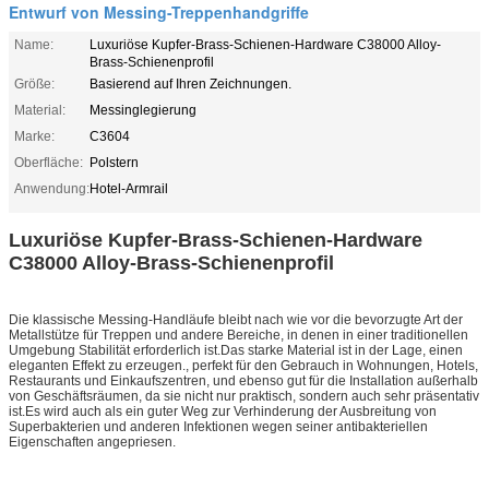
Entwurf von Messing-Treppenhandgriffe
Name:
Luxuriöse Kupfer-Brass-Schienen-Hardware C38000 Alloy-
Brass-Schienenprofil
Größe:
Basierend auf Ihren Zeichnungen.
Material:
Messinglegierung
Marke:
C3604
Oberfläche:
Polstern
Anwendung:
Hotel-Armrail
Luxuriöse Kupfer-Brass-Schienen-Hardware
C38000 Alloy-Brass-Schienenprofil
Die klassische Messing-Handläufe bleibt nach wie vor die bevorzugte Art der
Metallstütze für Treppen und andere Bereiche, in denen in einer traditionellen
Umgebung Stabilität erforderlich ist.Das starke Material ist in der Lage, einen
eleganten Effekt zu erzeugen., perfekt für den Gebrauch in Wohnungen, Hotels,
Restaurants und Einkaufszentren, und ebenso gut für die Installation außerhalb
von Geschäftsräumen, da sie nicht nur praktisch, sondern auch sehr präsentativ
ist.Es wird auch als ein guter Weg zur Verhinderung der Ausbreitung von
Superbakterien und anderen Infektionen wegen seiner antibakteriellen
Eigenschaften angepriesen.