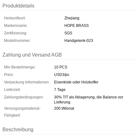
Produktdetails
Herkunftsort:
Zhejiang
Markenname:
HOPE BRASS
Zertifizierung:
SGS
Modellnummer:
Handgelenk-023
Zahlung und Versand AGB
Min Bestellmenge:
10 PCS
Preis:
USD3/pc
Verpackung Informationen:
Eisenkiste oder Holzkoffer
Lieferzeit:
7 Tage
Zahlungsbedingungen:
30% T/T als Ablagerung, die Balance vor
Lieferung
Versorgungsmaterial-
200 t/Monat
Fähigkeit:
Beschreibung