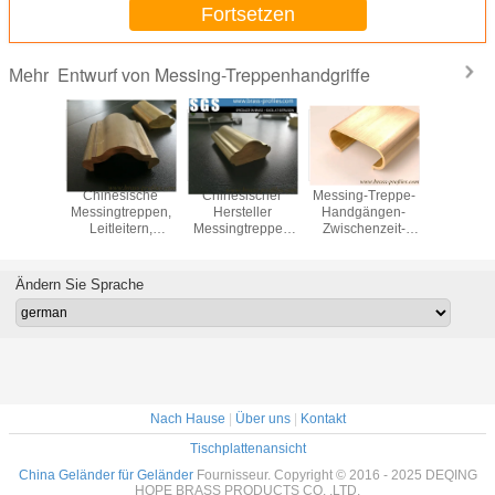
Fortsetzen
Entwurf von Messing-Treppenhandgriffe
Mehr
elshandgriffe
Chinesische
Chinesischer
Messing-Treppe-
55% Cu-
sing für
Messingtreppen,
Hersteller
Handgängen-
Kupfer Ex
en und
Leitleitern,
Messingtreppen
Zwischenzeit-
Mess
itter aus
Messing-
Leitungsleitungen
Metallgeländer
Handgr
fer
Extrusionsprofile
Messing-
zum Verkauf
Dekorier
Lieferant
Extrusionsprofile
Trep
Ändern Sie Sprache
Nach Hause
|
Über uns
|
Kontakt
Tischplattenansicht
China Geländer für Geländer
Fournisseur. Copyright © 2016 - 2025 DEQING
HOPE BRASS PRODUCTS CO. ,LTD.