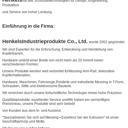
hat alle Schlüsseltechnologien für Design, Engineering,
Produktion
und Service von hoher Leistung.
Einführung in die Firma:
Henkels
Industrieprodukte Co., Ltd.
wurde 2002 gegründet.
Wir sind Experten für die Erforschung, Entwicklung und Herstellung von
Kupferbarren,
Hardware und
mit einer Breite von nicht mehr als 20 mm
mit vielen
verschiedenen Formen.
Unsere Produkte werden weit verbreitet für
Messing-Arm-Rail
, dekorative
Kupfermaterialien,
Hardware, Maschinen, Fahrzeuge,
Polsterte und extrudierte Messing in T-Form
,
Schrauben, Stifte und elektronische Bauteile.
Wir erreichen durch unsere fortschrittliche Technologie immer hohe Präzision.
Qualitätsprodukte, exzellenter Service und
Wir haben ein vernünftiges
Preisniveau, unsere Produkte sind sehr beliebt
von Kunden aus dem In- und Ausland.
"Spezialisieren Sie sich auf Messing • Exzellenz bei der Extrusion" ist unser
Geschäftsprinzip und Motto.