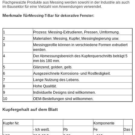
Flachgewalzte Produkte aus Messing werden sowohl in der Industrie als auch
im Bausektor für eine Vielzahl von Anwendungen verwendet.
Merkmale für
Messing-T-Bar für dekorative Fenster
:
1
Prozess: Messing-Extrudieren, Pressen, Umformung.
2
Materialien: Messing, Kupfer, Messinglegierung usw.
3
Messingprofile können in verschiedene Formen extrudiert
werden.
4
Der Abmessungsbereich des Kupferquerschnitts beträgt 5
mm bis 180 mm.
5
Glänzend, golden, gelb.
6
Ausgezeichnete Korrosions- und Rostfestigkeit.
7
Lange Nutzung des Lebens.
8
Hohe Qualität.
9
Individuelle Designs sind willkommen.
10
OEM-Bestellungen sind willkommen.
Kupfergehalt auf dem Blatt
Kupfer Nr.
Komponente
- Ich weiß.
Pb
Fe
Das ist