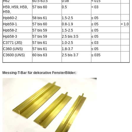
H62
60.5-63.5
0.08
< 015
H59, H59, H59,
57 bis 60
0.5
< 03
H59,
Hpb60-2
58 bis 61
1.5-2.5
≤ 05
Hpb59-1
57 bis 60
0.8-1.9
≤ 05
< 1.0
Hpb58-2
57 bis 59
1.5-2.5
≤ 05
Hpb58-3
57 bis 59
2.5 bis 3.5
≤ 05
C3771 (JIS)
57 bis 61
1.0-2.5
≤ 03
C360 (UNS)
57 bis 61
1.8-3.7
≤ 05
C3600 (UNS)
60 bis 63
2.5 bis 3.7
≤ 035
Messing-T-Bar für dekorative Fenster
Bilder: