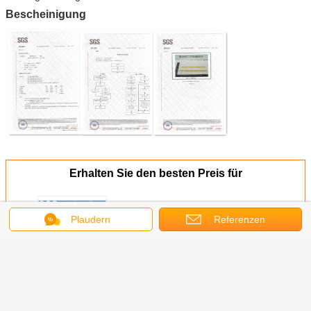
Bescheinigung
Erhalten Sie den besten Preis für
Plaudern
Referenzen
Messing-T-Stäbe für dekorative
Fenster C38000 Kupfer-T-
Schlittenrahmen
Fortsetzen