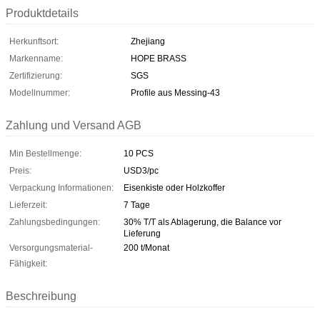
Produktdetails
Herkunftsort:
Zhejiang
Markenname:
HOPE BRASS
Zertifizierung:
SGS
Modellnummer:
Profile aus Messing-43
Zahlung und Versand AGB
Min Bestellmenge:
10 PCS
Preis:
USD3/pc
Verpackung Informationen:
Eisenkiste oder Holzkoffer
Lieferzeit:
7 Tage
Zahlungsbedingungen:
30% T/T als Ablagerung, die Balance vor
Lieferung
Versorgungsmaterial-
200 t/Monat
Fähigkeit:
Beschreibung