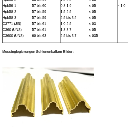
Hpb59-1
57 bis 60
0.8-1.9
≤ 05
< 1.0
Hpb58-2
57 bis 59
1.5-2.5
≤ 05
Hpb58-3
57 bis 59
2.5 bis 3.5
≤ 05
C3771 (JIS)
57 bis 61
1.0-2.5
≤ 03
C360 (UNS)
57 bis 61
1.8-3.7
≤ 05
C3600 (UNS)
60 bis 63
2.5 bis 3.7
≤ 035
Messinglegierungen Schienenbalken Bilder: