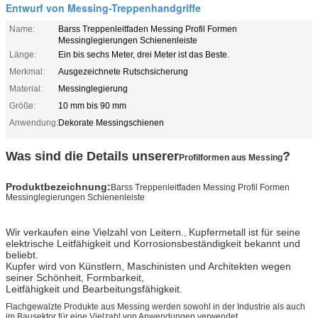
Entwurf von Messing-Treppenhandgriffe
Name:
Barss Treppenleitfaden Messing Profil Formen
Messinglegierungen Schienenleiste
Länge:
Ein bis sechs Meter, drei Meter ist das Beste.
Merkmal:
Ausgezeichnete Rutschsicherung
Material:
Messinglegierung
Größe:
10 mm bis 90 mm
Anwendung:
Dekorate Messingschienen
Was sind die Details unserer
?
Profilformen aus Messing
Produktbezeichnung:
Barss Treppenleitfaden Messing Profil Formen
Messinglegierungen Schienenleiste
Wir verkaufen eine Vielzahl von Leitern.
,
Kupfermetall ist für seine
elektrische Leitfähigkeit und Korrosionsbeständigkeit bekannt und
beliebt.
Kupfer wird von Künstlern, Maschinisten und Architekten wegen
seiner Schönheit, Formbarkeit,
Leitfähigkeit und Bearbeitungsfähigkeit.
Flachgewalzte Produkte aus Messing werden sowohl in der Industrie als auch
im Bausektor für eine Vielzahl von Anwendungen verwendet.