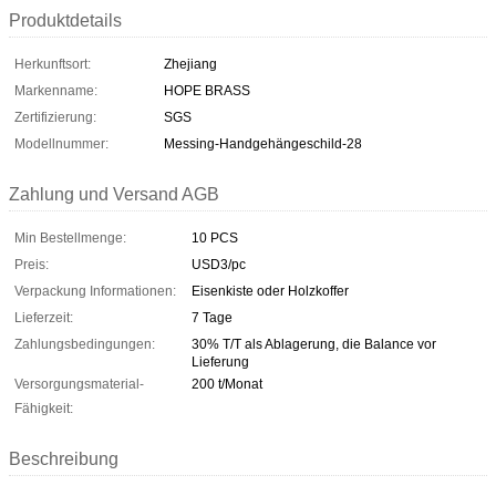
Produktdetails
Herkunftsort:
Zhejiang
Markenname:
HOPE BRASS
Zertifizierung:
SGS
Modellnummer:
Messing-Handgehängeschild-28
Zahlung und Versand AGB
Min Bestellmenge:
10 PCS
Preis:
USD3/pc
Verpackung Informationen:
Eisenkiste oder Holzkoffer
Lieferzeit:
7 Tage
Zahlungsbedingungen:
30% T/T als Ablagerung, die Balance vor
Lieferung
Versorgungsmaterial-
200 t/Monat
Fähigkeit:
Beschreibung