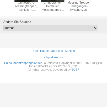
elshandgriffe
Chinesische
Chinesischer
Messing-Treppe-
55% Cu-
sing für
Messingtreppen,
Hersteller
Handgängen-
Kupfer Ex
en und
Leitleitern,
Messingtreppen
Zwischenzeit-
Mess
itter aus
Messing-
Leitungsleitungen
Metallgeländer
Handgr
fer
Extrusionsprofile
Messing-
zum Verkauf
Dekorier
Lieferant
Extrusionsprofile
Trep
Ändern Sie Sprache
Nach Hause
|
Über uns
|
Kontakt
Tischplattenansicht
China Innentreppengeländer
Fournisseur. Copyright © 2016 - 2025 DEQING
HOPE BRASS PRODUCTS CO. ,LTD.
All rights reserved. Developed by
ECER