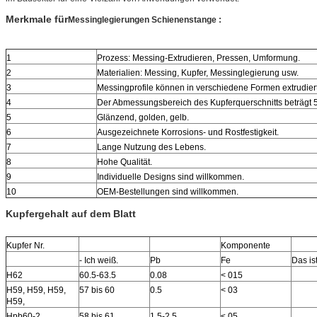
Merkmale für
Messinglegierungen Schienenstange
:
1
Prozess: Messing-Extrudieren, Pressen, Umformung.
2
Materialien: Messing, Kupfer, Messinglegierung usw.
3
Messingprofile können in verschiedene Formen extrudier
4
Der Abmessungsbereich des Kupferquerschnitts beträgt
5
Glänzend, golden, gelb.
6
Ausgezeichnete Korrosions- und Rostfestigkeit.
7
Lange Nutzung des Lebens.
8
Hohe Qualität.
9
Individuelle Designs sind willkommen.
10
OEM-Bestellungen sind willkommen.
Kupfergehalt auf dem Blatt
Kupfer Nr.
Komponente
- Ich weiß.
Pb
Fe
Das ist
H62
60.5-63.5
0.08
< 015
H59, H59, H59,
57 bis 60
0.5
< 03
H59,
Hpb60-2
58 bis 61
1.5-2.5
≤ 05