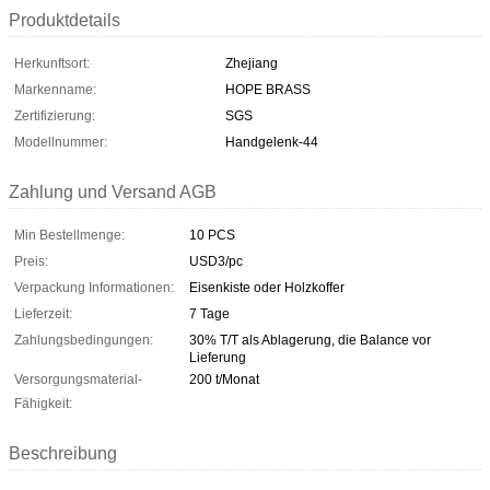
Produktdetails
Herkunftsort:
Zhejiang
Markenname:
HOPE BRASS
Zertifizierung:
SGS
Modellnummer:
Handgelenk-44
Zahlung und Versand AGB
Min Bestellmenge:
10 PCS
Preis:
USD3/pc
Verpackung Informationen:
Eisenkiste oder Holzkoffer
Lieferzeit:
7 Tage
Zahlungsbedingungen:
30% T/T als Ablagerung, die Balance vor
Lieferung
Versorgungsmaterial-
200 t/Monat
Fähigkeit:
Beschreibung