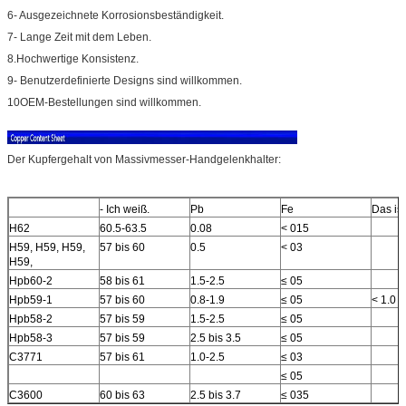
6- Ausgezeichnete Korrosionsbeständigkeit.
7- Lange Zeit mit dem Leben.
8.Hochwertige Konsistenz.
9- Benutzerdefinierte Designs sind willkommen.
10OEM-Bestellungen sind willkommen.
Der Kupfergehalt von Massivmesser-Handgelenkhalter:
- Ich weiß.
Pb
Fe
Das ist
H62
60.5-63.5
0.08
< 015
H59, H59, H59,
57 bis 60
0.5
< 03
H59,
Hpb60-2
58 bis 61
1.5-2.5
≤ 05
Hpb59-1
57 bis 60
0.8-1.9
≤ 05
< 1.0
Hpb58-2
57 bis 59
1.5-2.5
≤ 05
Hpb58-3
57 bis 59
2.5 bis 3.5
≤ 05
C3771
57 bis 61
1.0-2.5
≤ 03
≤ 05
C3600
60 bis 63
2.5 bis 3.7
≤ 035