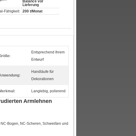
Balance vor
Lieferung
l-Fähigkeit:
200 t/Monat
Entsprechend Ihrem
Größe:
Entwurf
Handläufe für
Anwendung:
Dekorationen
Merkmal:
Langlebig, polierend
rudierten Armlehnen
g, NC-Bogen, NC-Scheren, Schweißen und