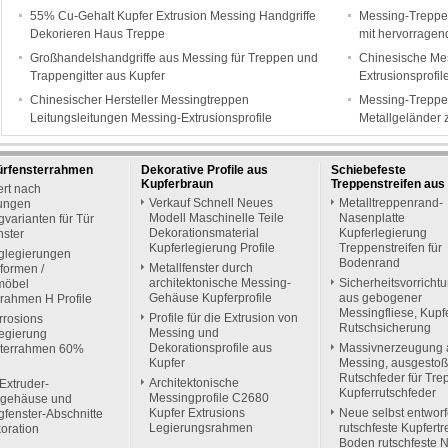
55% Cu-Gehalt Kupfer Extrusion Messing Handgriffe
Messing-Treppe
Dekorieren Haus Treppe
mit hervorragen
Großhandelshandgriffe aus Messing für Treppen und
Chinesische Mes
Trappengitter aus Kupfer
Extrusionsprofil
Chinesischer Hersteller Messingtreppen
Messing-Treppe
Leitungsleitungen Messing-Extrusionsprofile
Metallgeländer 
ürfensterrahmen
Dekorative Profile aus
Schiebefeste
Kupferbraun
Treppenstreifen aus
ert nach
Verkauf Schnell Neues
Metalltreppenrand-
ungen
Modell Maschinelle Teile
Nasenplatte
varianten für Tür
Dekorationsmaterial
Kupferlegierung
nster
Kupferlegierung Profile
Treppenstreifen für
glegierungen
Bodenrand
Metallfenster durch
formen /
architektonische Messing-
Sicherheitsvorricht
möbel
Gehäuse Kupferprofile
aus gebogener
rahmen H Profile
Messingfliese, Kupf
Profile für die Extrusion von
rrosions
Rutschsicherung
Messing und
legierung
Dekorationsprofile aus
Massivnerzeugung 
sterrahmen 60%
Kupfer
Messing, ausgesto
Rutschfeder für Tre
Architektonische
Extruder-
Kupferrutschfeder
Messingprofile C2680
rgehäuse und
Kupfer Extrusions
Neue selbst entwor
fenster-Abschnitte
Legierungsrahmen
rutschfeste Kupfertr
oration
Boden rutschfeste 