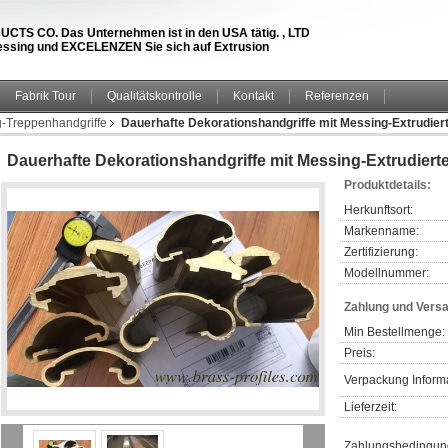
S CO. Das Unternehmen ist in den USA tätig. , LTD
 Messing und EXCELENZEN Sie sich auf Extrusion
Fabrik Tour
Qualitätskontrolle
Kontakt
Referenzen
g-Treppenhandgriffe
Dauerhafte Dekorationshandgriffe mit Messing-Extrudie
Dauerhafte Dekorationshandgriffe mit Messing-Extrudier
Produktdetails:
Herkunftsort:
Markenname:
Zertifizierung:
Modellnummer:
Zahlung und Vers
Min Bestellmenge:
Preis:
Verpackung Inform
Lieferzeit:
Zahlungsbedingun