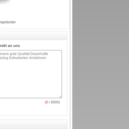
engeländer
rekt an uns
(
0
/ 3000)