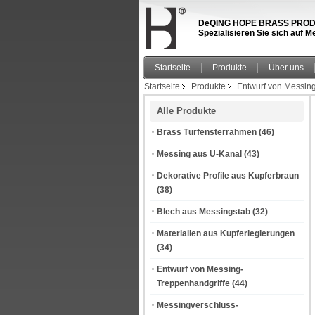
DeQING HOPE BRASS PRODUCT
Spezialisieren Sie sich auf
Startseite
Produkte
Über uns
Startseite
Produkte
Entwurf von Messin
Alle Produkte
Brass Türfensterrahmen
(46)
Messing aus U-Kanal
(43)
Dekorative Profile aus Kupferbraun
(38)
Blech aus Messingstab
(32)
Materialien aus Kupferlegierungen
(34)
Entwurf von Messing-
Treppenhandgriffe
(44)
Messingverschluss-