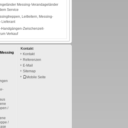
ngeländer Messing-Verandageländer
dem Service
singtreppen, Leitleitern, Messing-
e Lieferant
-Handgängen-Zwischenzeit-
zum Verkauf
Kontakt
 Messing
Kontakt
Referenzen
E-Mail
Sitemap
Mobile Seite
ungen
er-
aus
ßene
ppen /
fene
eppe /
Nase