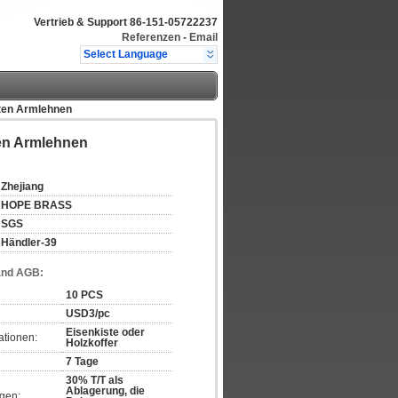
Vertrieb & Support
86-151-05722237
Referenzen
-
Email
Select Language
rten Armlehnen
ten Armlehnen
Zhejiang
HOPE BRASS
SGS
Händler-39
and AGB:
10 PCS
USD3/pc
Eisenkiste oder
ationen:
Holzkoffer
7 Tage
30% T/T als
Ablagerung, die
gen: