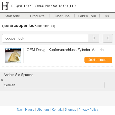
DEQING HOPE BRASS PRODUCTS CO. ,LTD
Startseite
Produkte
Über uns
Fabrik Tour
>>
cooper lock
Qualität
supplier.
(1)
OEM-Design Kupferverschluss Zylinder Material
Jetzt anfragen
Ändern Sie Sprache
s
German
Nach Hause
|
Über uns
|
Kontakt
|
Sitemap
|
Privacy Policy